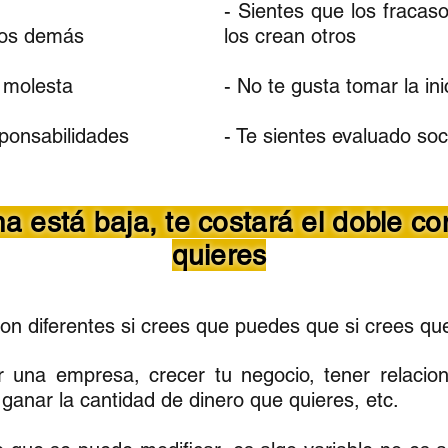
- Sientes que los fracaso
 los demás
los crean otros
e molesta
- No te gusta tomar la ini
sponsabilidades
- Te sientes evaluado so
ma está baja, te costará el doble co
quieres
son diferentes si crees que puedes que si crees q
 una empresa, crecer tu negocio, tener relacione
ganar la cantidad de dinero que quieres, etc.