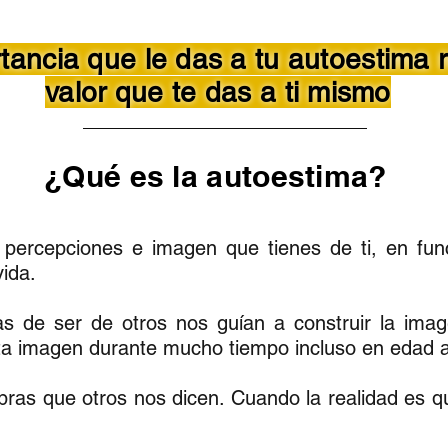
tancia que le das a tu autoestima re
valor que te das a ti mismo
¿Qué es la autoestima?
 percepciones e imagen que tienes de ti, en func
vida.
as de ser de otros nos guían a construir la im
ta imagen durante mucho tiempo incluso en edad 
ras que otros nos dicen. Cuando la realidad es qu