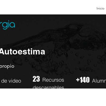
Inicio
 Autoestima
propio
23
+140
Recursos
 de video
Alum
descargables