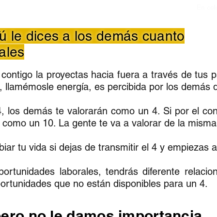
En col
ú le dices a los demás cuanto
ales
 contigo la proyectas hacia fuera a través de tus 
o, llamémosle energía, es percibida por los demás
, los demás te valorarán como un 4. Si por el con
 como un 10. La gente te va a valorar de la misma 
 tu vida si dejas de transmitir el 4 y empiezas a 
ortunidades laborales, tendrás diferente relacio
portunidades que no están disponibles para un 4.
ero no le damos importancia