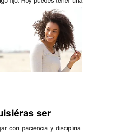
lgo fijo. Hoy puedes tener una
uisiéras ser
ar con paciencia y disciplina.