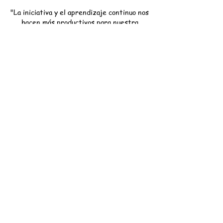
"La iniciativa y el aprendizaje continuo nos
hacen más productivos para nuestra
organización"
Mentoring Ejecutivo
Internacional
Javier López Castillo
Barcelona