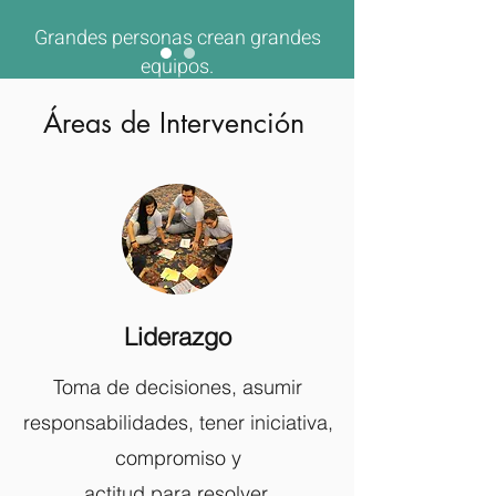
Grandes personas crean grandes
equipos.
Áreas de Intervención
Ruta de Intervención
Liderazgo
+
Toma de decisiones, asumir
responsabilidades, tener iniciativa,
compromiso y
actitud para resolver.